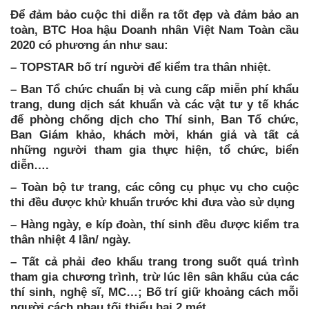
Để đảm bảo cuộc thi diễn ra tốt đẹp và đảm bảo an
toàn, BTC Hoa hậu Doanh nhân Việt Nam Toàn cầu
2020 có phương án như sau:
– TOPSTAR bố trí người để kiểm tra thân nhiệt.
– Ban Tổ chức chuẩn bị và cung cấp miễn phí khẩu
trang, dung dịch sát khuẩn và các vật tư y tế khác
để phòng chống dịch cho Thí sinh, Ban Tổ chức,
Ban Giám khảo, khách mời, khán giả và tất cả
những người tham gia thực hiện, tổ chức, biển
diễn….
– Toàn bộ tư trang, các công cụ phục vụ cho cuộc
thi đều được khử khuẩn trước khi đưa vào sử dụng
– Hàng ngày, e kíp đoàn, thí sinh đều được kiểm tra
thân nhiệt 4 lần/ ngày.
– Tất cả phải đeo khẩu trang trong suốt quá trình
tham gia chương trình, trừ lúc lên sân khấu của các
thí sinh, nghệ sĩ, MC…; Bố trí giữ khoảng cách mỗi
người cách nhau tối thiểu hai 2 mét.