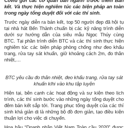
Covid gửi các cơ quan ban ngành trước thềm Bán
kết. Và thực hiện nghiêm túc các biện pháp an toàn
trong ngày tổng duyệt đối với các thí sinh.
Trước ngày diễn ra bán kết, top 50 người đẹp đã hội tụ
tại nhà hát Bến Thành chuẩn bị các kỹ năng trình diễn
dưới sự hướng dẫn của siêu mẫu Ngọc Thúy cùng
BTC. Tại phần trình diễn BTC và các thí sinh thực hiện
nghiêm túc các biện pháp phòng chống như đeo khẩu
trang, rửa tay sát khuẩn, giữ khoảng cách 2m, đo thân
nhiệt,…
BTC yêu cầu đo thân nhiệt, đeo khẩu trang, rửa tay sát
khuẩn klhi vào khu tập luyện
Hiện tại, bên cạnh các hoạt động và sự kiện theo lịch
trình, các thí sinh bước vào những ngày tổng duyệt cho
đêm bán kết sắp tới. Trang phục tổng duyệt của các thí
sinh khá giản dị là những bộ đồ đơn giản, tạo điều kiện
thuận lợi cho việc di chuyển.
Hoa hậu “Doanh nhân Việt Nam Toàn cầu 2020” được