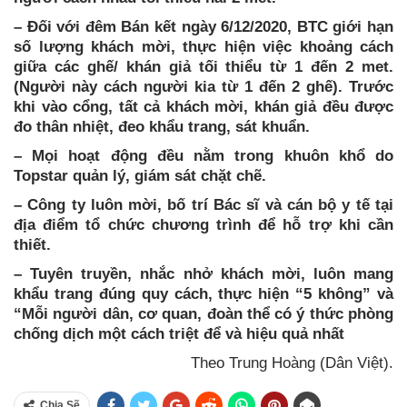
– Đối với đêm Bán kết ngày 6/12/2020, BTC giới hạn
số lượng khách mời, thực hiện việc khoảng cách
giữa các ghế/ khán giả tối thiểu từ 1 đến 2 met.
(Người này cách người kia từ 1 đến 2 ghế). Trước
khi vào cổng, tất cả khách mời, khán giả đều được
đo thân nhiệt, đeo khẩu trang, sát khuẩn.
– Mọi hoạt động đều nằm trong khuôn khổ do
Topstar quản lý, giám sát chặt chẽ.
– Công ty luôn mời, bố trí Bác sĩ và cán bộ y tế tại
địa điểm tổ chức chương trình để hỗ trợ khi cần
thiết.
– Tuyên truyền, nhắc nhở khách mời, luôn mang
khẩu trang đúng quy cách, thực hiện “5 không” và
“Mỗi người dân, cơ quan, đoàn thể có ý thức phòng
chống dịch một cách triệt để và hiệu quả nhất
Theo Trung Hoàng (Dân Việt).
Chia Sẽ