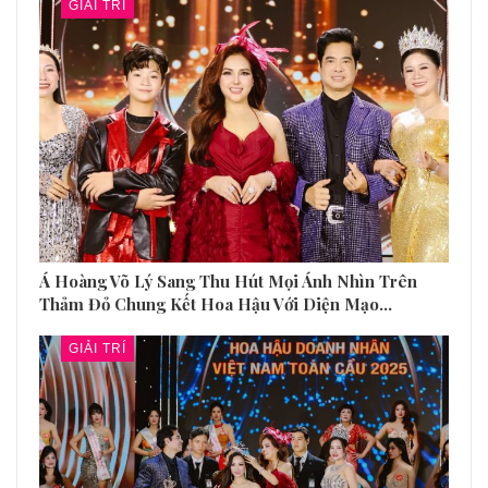
GIẢI TRÍ
Á Hoàng Võ Lý Sang Thu Hút Mọi Ánh Nhìn Trên
Thảm Đỏ Chung Kết Hoa Hậu Với Diện Mạo…
GIẢI TRÍ