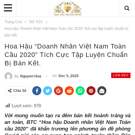
Trang Chủ
TIN TỨC
Hoa hậu “Doanh nhân Việt Nam Toàn cầu 2020” tích cực tập luyện chuẩn bị
bán kết.
Hoa Hậu “Doanh Nhân Việt Nam Toàn
Cầu 2020” Tích Cực Tập Luyện Chuẩn
Bị Bán Kết.
LÀM ĐẸP
On
Dec 5, 2020
By
Nguyen Hoa
Chia Sẽ
Lượt xem:
978
Với mong muốn tạo ra đêm bán kết hoành tráng và
an toàn, BTC “Hoa hậu Doanh nhân Việt Nam Toàn
cầu 2020” đã khẩn trương lên phương án đề phòng