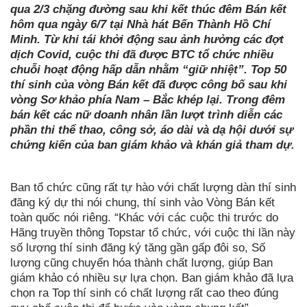
qua 2/3 chặng đường sau khi kết thúc đêm Bán kết
hôm qua ngày 6/7 tại Nhà hát Bến Thành Hồ Chí
Minh. Từ khi tái khởi động sau ảnh hưởng các đợt
dịch Covid, cuộc thi đã được BTC tổ chức nhiều
chuỗi hoạt động hấp dẫn nhằm “giữ nhiệt”. Top 50
thí sinh của vòng Bán kết đã được công bố sau khi
vòng Sơ khảo phía Nam – Bắc khép lại. Trong đêm
bán kết các nữ doanh nhân lần lượt trình diễn các
phần thi thể thao, công sở, áo dài và dạ hội dưới sự
chứng kiến của ban giám khảo và khán giả tham dự.
Ban tổ chức cũng rất tự hào với chất lượng dàn thí sinh
đăng ký dự thi nói chung, thí sinh vào Vòng Bán kết
toàn quốc nói riêng. “Khác với các cuộc thi trước do
Hãng truyền thông Topstar tổ chức, với cuộc thi lần này
số lượng thí sinh đăng ký tăng gần gấp đôi so, Số
lượng cũng chuyển hóa thành chất lượng, giúp Ban
giám khảo có nhiều sự lựa chọn. Ban giám khảo đã lựa
chọn ra Top thí sinh có chất lượng rất cao theo đúng