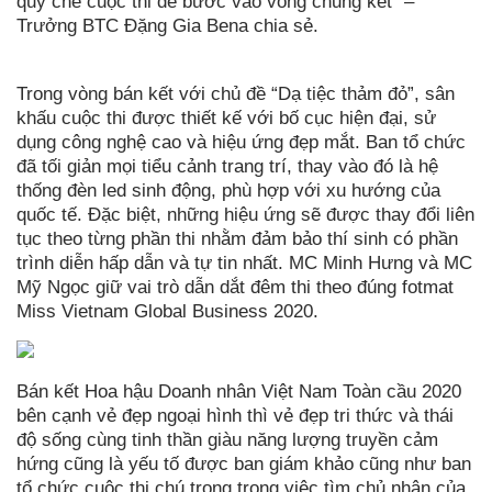
quy chế cuộc thi để bước vào vòng chung kết” –
Trưởng BTC Đặng Gia Bena chia sẻ.
Trong vòng bán kết với chủ đề “Dạ tiệc thảm đỏ”, sân
khấu cuộc thi được thiết kế với bố cục hiện đại, sử
dụng công nghệ cao và hiệu ứng đẹp mắt. Ban tổ chức
đã tối giản mọi tiểu cảnh trang trí, thay vào đó là hệ
thống đèn led sinh động, phù hợp với xu hướng của
quốc tế. Đặc biệt, những hiệu ứng sẽ được thay đổi liên
tục theo từng phần thi nhằm đảm bảo thí sinh có phần
trình diễn hấp dẫn và tự tin nhất. MC Minh Hưng và MC
Mỹ Ngọc giữ vai trò dẫn dắt đêm thi theo đúng fotmat
Miss Vietnam Global Business 2020.
Bán kết Hoa hậu Doanh nhân Việt Nam Toàn cầu 2020
bên cạnh vẻ đẹp ngoại hình thì vẻ đẹp tri thức và thái
độ sống cùng tinh thần giàu năng lượng truyền cảm
hứng cũng là yếu tố được ban giám khảo cũng như ban
tổ chức cuộc thi chú trọng trong việc tìm chủ nhân của