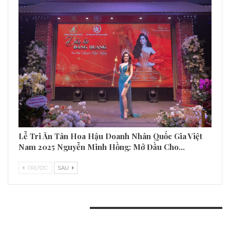
Lễ Tri Ân Tân Hoa Hậu Doanh Nhân Quốc Gia Việt
Nam 2025 Nguyễn Minh Hồng: Mở Đầu Cho…
TRƯƠC
SAU
BÀI VIẾT GẦN ĐÂY