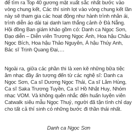
để tìm ra Top 40 gương mặt xuất sắc nhất bước vào
vòng chung kết, Các thí sinh lọt vào vòng chung kết lần
này sẽ tham gia các hoạt động như hành trình nhân ái,
trình diễn áo dài tại danh lam thắng cảnh ở Đà Nẵng.
Hội đồng Ban giám khảo gồm có: Danh ca Ngọc Sơn,
Đạo diễn – Diễn viên Trương Ngọc Ánh, Hoa hậu Châu
Ngọc Bích, Hoa hậu Thảo Nguyên, Á hậu Thúy Anh,
Bác sĩ Trịnh Quang Đại,…
Ngoài ra, giữa các phần thi là xen kẽ những bữa tiệc
âm nhạc đầy ấn tượng đến từ các nghệ sĩ: Danh ca
Ngọc Sơn, Ca sĩ Dương Ngọc Thái, Ca sĩ Lâm Hùng,
Ca sĩ Saka Trương Tuyền, Ca sĩ Hồ Nhật Huy, Nhóm
nhạc VOM. Và không quên nhắc đến huấn luyện viên
Catwalk siêu mẫu Ngọc Thuý, người đã tận tình chỉ dạy
cho tất cả thí sinh có những bước đi thần thái nhất.
Danh ca Ngọc Sơn