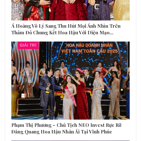
Á Hoàng Võ Lý Sang Thu Hút Mọi Ánh Nhìn Trên
Thảm Đỏ Chung Kết Hoa Hậu Với Diện Mạo…
GIẢI TRÍ
Phạm Thị Phương – Chủ Tịch NEO Invest Rực Rỡ
Đăng Quang Hoa Hậu Nhân Ái Tại Vĩnh Phúc