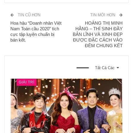
TIN CŨ HƠN
TIN MỚI HƠN
Hoa hậu “Doanh nhân Việt
HOÀNG THỊ MINH
Nam Toàn cầu 2020” tích
HẰNG – THÍ SINH ĐẦY
cực tập luyện chuẩn bị
BẢN LĨNH VÀ XINH ĐẸP
bán kết.
ĐƯỢC ĐẶC CÁCH VÀO
ĐÊM CHUNG KẾT
BẠN CŨNG CÓ THỂ THÍCH
Tất Cả Các
GIẢI TRÍ