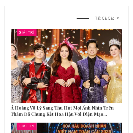
BẠN CŨNG CÓ THỂ THÍCH
Tất Cả Các
GIẢI TRÍ
Á Hoàng Võ Lý Sang Thu Hút Mọi Ánh Nhìn Trên
Thảm Đỏ Chung Kết Hoa Hậu Với Diện Mạo…
GIẢI TRÍ