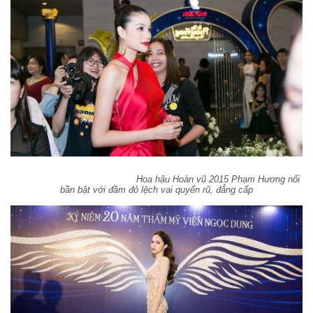
Hoa hậu Hoàn vũ 2015 Phạm Hương nổi
bần bật với đầm đỏ lệch vai quyến rũ, đẳng cấp