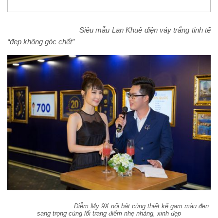
Siêu mẫu Lan Khuê diện váy trắng tinh tế
“đẹp không góc chết”
Diễm My 9X nổi bật cùng thiết kế gam màu đen
sang trọng cùng lối trang điểm nhẹ nhàng, xinh đẹp