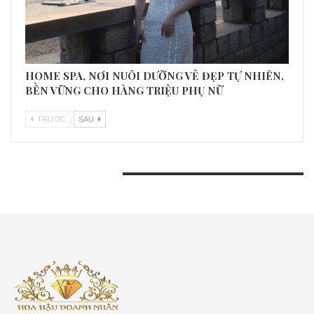
HOME SPA, NƠI NUÔI DƯỠNG VẺ ĐẸP TỰ NHIÊN,
BỀN VỮNG CHO HÀNG TRIỆU PHỤ NỮ
TRƯƠC
SAU
BÀI VIẾT GẦN ĐÂY