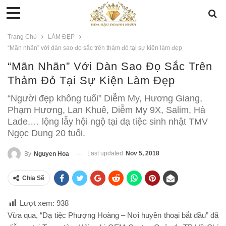
Trang Chủ
LÀM ĐẸP
“Mãn nhãn” với dàn sao đọ sắc trên thảm đỏ tại sự kiện làm đẹp
“Mãn Nhãn” Với Dàn Sao Đọ Sắc Trên
Thảm Đỏ Tại Sự Kiện Làm Đẹp
“Người đẹp không tuổi” Diễm My, Hương Giang,
Phạm Hương, Lan Khuê, Diễm My 9X, Salim, Hà
Lade,… lộng lẫy hội ngộ tại dạ tiệc sinh nhật TMV
Ngọc Dung 20 tuổi.
Last updated
Nov 5, 2018
By
Nguyen Hoa
Chia Sẽ
Lượt xem:
938
Vừa qua, “Dạ tiệc Phượng Hoàng – Nơi huyền thoại bắt đầu” đã