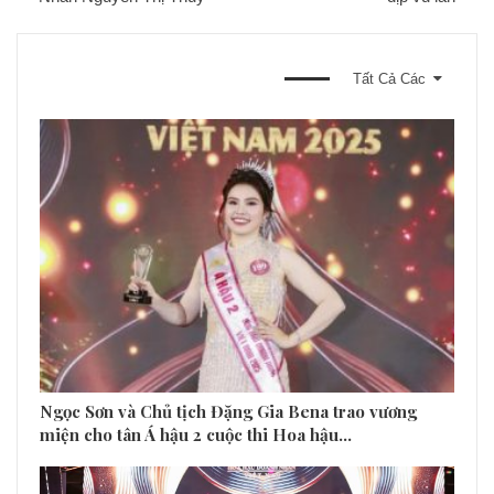
BẠN CŨNG CÓ THỂ THÍCH
Tất Cả Các
Ngọc Sơn và Chủ tịch Đặng Gia Bena trao vương
miện cho tân Á hậu 2 cuộc thi Hoa hậu…