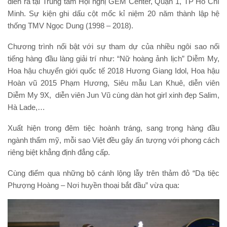
diễn ra tại Trung tâm Hội nghị GEM Center, Quận 1, TP Hồ Chí
Minh. Sự kiện ghi dấu cột mốc kỉ niệm 20 năm thành lập hệ
thống TMV Ngọc Dung (1998 – 2018).
Chương trình nổi bật với sự tham dự của nhiều ngôi sao nổi
tiếng hàng đầu làng giải trí như: “Nữ hoàng ảnh lịch” Diễm My,
Hoa hậu chuyển giới quốc tế 2018 Hương Giang Idol, Hoa hậu
Hoàn vũ 2015 Phạm Hương, Siêu mẫu Lan Khuê, diễn viên
Diễm My 9X, diễn viên Jun Vũ cùng dàn hot girl xinh đẹp Salim,
Hà Lade,…
Xuất hiện trong đêm tiệc hoành tráng, sang trọng hàng đầu
ngành thẩm mỹ, mỗi sao Việt đều gây ấn tượng với phong cách
riêng biệt khẳng định đẳng cấp.
Cùng điểm qua những bộ cánh lộng lẫy trên thảm đỏ “Dạ tiệc
Phượng Hoàng – Nơi huyền thoại bắt đầu” vừa qua: