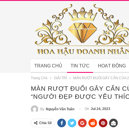
TRANG CHỦ
TIN TỨC
HOẠT ĐỘNG
Trang Chủ
GIẢI TRÍ
MÀN RƯỢT ĐUỔI GÂY CẤN CỦA 2
MÀN RƯỢT ĐUỔI GÂY CẤN CỦ
“NGƯỜI ĐẸP ĐƯỢC YÊU THÍ
On
Jul 24, 2023
By
Nguyễn Văn Tuấn
Chia Sẽ