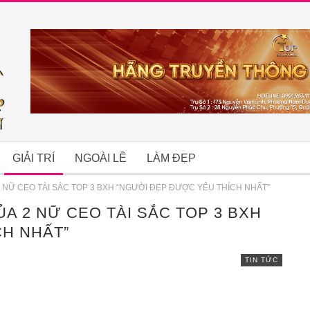
GIẢI TRÍ
NGOÀI LỀ
LÀM ĐẸP
 NỮ CEO TÀI SẮC TOP 3 BXH “NGƯỜI ĐẸP ĐƯỢC YÊU THÍCH NHẤT”
A 2 NỮ CEO TÀI SẮC TOP 3 BXH
B
CH NHẤT”
TIN TỨC