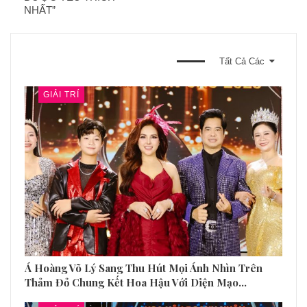
NHẤT”
BẠN CŨNG CÓ THỂ THÍCH
Tất Cả Các
GIẢI TRÍ
Á Hoàng Võ Lý Sang Thu Hút Mọi Ánh Nhìn Trên
Thảm Đỏ Chung Kết Hoa Hậu Với Diện Mạo…