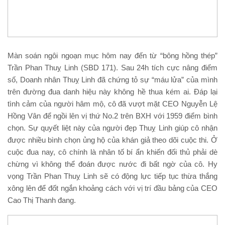
Màn soán ngôi ngoạn mục hôm nay đến từ “bông hồng thép”
Trần Phan Thuỵ Linh (SBD 171). Sau 24h tích cực nâng điểm
số, Doanh nhân Thuỵ Linh đã chứng tỏ sự “máu lửa” của mình
trên đường đua danh hiệu này không hề thua kém ai. Đáp lại
tình cảm của người hâm mộ, cô đã vượt mặt CEO Nguyễn Lệ
Hồng Vân để ngồi lên vị thứ No.2 trên BXH với 1959 điểm bình
chọn. Sự quyết liệt này của người đẹp Thuỵ Linh giúp cô nhận
được nhiều bình chọn ủng hộ của khán giả theo dõi cuộc thi. Ở
cuộc đua nay, cô chính là nhân tố bí ẩn khiến đối thủ phải dè
chừng vì không thể đoán được nước đi bất ngờ của cô. Hy
vọng Trần Phan Thuỵ Linh sẽ có động lực tiếp tục thừa thắng
xông lên để đốt ngắn khoảng cách với vị trí đầu bảng của CEO
Cao Thị Thanh đang.