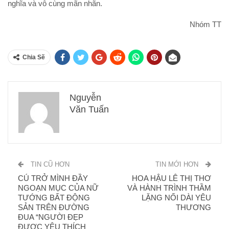
nghĩa và vô cùng mãn nhãn.
Nhóm TT
Chia Sẽ
Nguyễn
Văn Tuấn
TIN CŨ HƠN
TIN MỚI HƠN
CÚ TRỞ MÌNH ĐẦY
HOA HẬU LÊ THỊ THƠ
NGOẠN MỤC CỦA NỮ
VÀ HÀNH TRÌNH THẦM
TƯỚNG BẤT ĐỘNG
LẶNG NỐI DÀI YÊU
SẢN TRÊN ĐƯỜNG
THƯƠNG
ĐUA “NGƯỜI ĐẸP
ĐƯỢC YÊU THÍCH