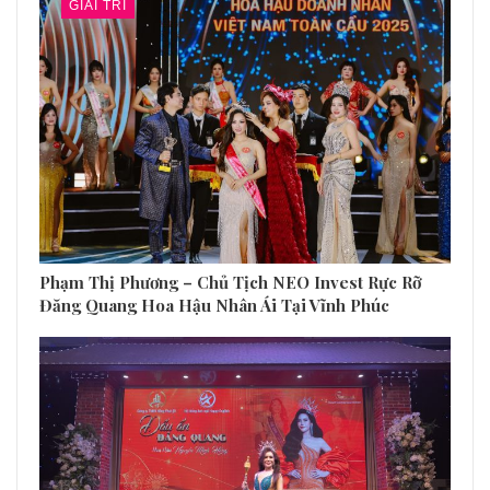
GIẢI TRÍ
Phạm Thị Phương – Chủ Tịch NEO Invest Rực Rỡ
Đăng Quang Hoa Hậu Nhân Ái Tại Vĩnh Phúc