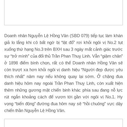
Doanh nhân Nguyễn Lệ Hồng Vân (SBD 079) tiếp tục làm khán
giả lo lắng khi cô bất ngờ bị “lật đổ” rơi khỏi ngôi vị No.2 tụt
xuống thứ hạng No.3 trên BXH sau 3 ngày mất cảnh giác trước
sự “trở mình” của đối thủ Trần Phan Thuỵ Linh. Vẫn “giậm chân”
ở 1898 điểm bình chọn, rất có thể Doanh nhân Hồng Vân sẽ
còn trượt xa hơn khỏi ngôi vị danh hiệu “Người đẹp được yêu
thích nhất” năm nay nếu không quay lại sớm. Ở chặng đua
danh hiệu hôm nay ngoài Trần Phan Thuỵ Linh, còn xuất hiện
thêm những gương mặt chiến binh khác phía sau đang nỗ lực
rút ngắn khoảng cách để vươn tới gần với ngôi vị No.1. Hy
vọng “biến động” đường đua hôm nay sẽ “hồi chuông” vực dậy
chiến thần Nguyễn Lệ Hồng Vân.