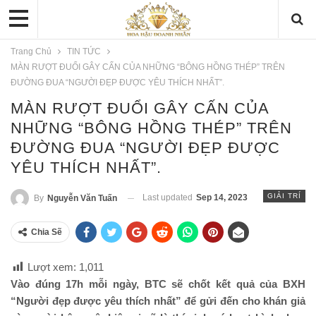
Trang Chủ
TIN TỨC
MÀN RƯỢT ĐUỔI GÂY CẤN CỦA NHỮNG “BÔNG HỒNG THÉP” TRÊN
ĐƯỜNG ĐUA “NGƯỜI ĐẸP ĐƯỢC YÊU THÍCH NHẤT”.
MÀN RƯỢT ĐUỔI GÂY CẤN CỦA
NHỮNG “BÔNG HỒNG THÉP” TRÊN
ĐƯỜNG ĐUA “NGƯỜI ĐẸP ĐƯỢC
YÊU THÍCH NHẤT”.
GIẢI TRÍ
Last updated
Sep 14, 2023
By
Nguyễn Văn Tuấn
Chia Sẽ
Lượt xem:
1,011
Vào đúng 17h mỗi ngày, BTC sẽ chốt kết quả của BXH
“Người đẹp được yêu thích nhất” để gửi đến cho khán giả