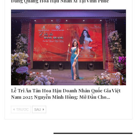
Đăng Quang Hoa Hậu Nhân Ái Tại Vĩnh Phúc
Lễ Tri Ân Tân Hoa Hậu Doanh Nhân Quốc Gia Việt
Nam 2025 Nguyễn Minh Hồng: Mở Đầu Cho…
TRƯƠC
SAU
BÀI VIẾT GẦN ĐÂY