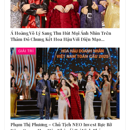
Á Hoàng Võ Lý Sang Thu Hút Mọi Ánh Nhìn Trên
Thảm Đỏ Chung Kết Hoa Hậu Với Diện Mạo…
GIẢI TRÍ
Phạm Thị Phương – Chủ Tịch NEO Invest Rực Rỡ