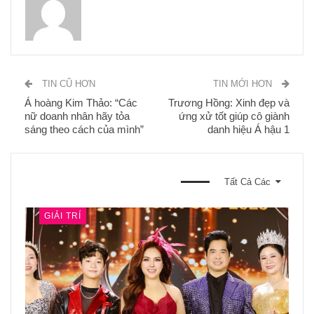
TIN CŨ HƠN
TIN MỚI HƠN
Á hoàng Kim Thảo: “Các
Trương Hồng: Xinh đẹp và
nữ doanh nhân hãy tỏa
ứng xử tốt giúp cô giành
sáng theo cách của mình”
danh hiệu Á hậu 1
BẠN CŨNG CÓ THỂ THÍCH
Tất Cả Các
GIẢI TRÍ