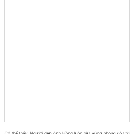
Có thể thấy, Người đẹp Ánh Hồng luôn giữ vững phong độ với