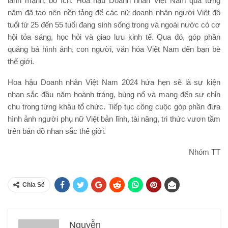
lành mạnh, bổ ích. Hoa hậu Doanh nhân Việt Nam qua từng
năm đã tạo nên nền tảng để các nữ doanh nhân người Việt độ
tuổi từ 25 đến 55 tuổi đang sinh sống trong và ngoài nước có cơ
hội tỏa sáng, học hỏi và giao lưu kinh tế. Qua đó, góp phần
quảng bá hình ảnh, con người, văn hóa Việt Nam đến bạn bè
thế giới.
Hoa hậu Doanh nhân Việt Nam 2024 hứa hẹn sẽ là sự kiện
nhan sắc đầu năm hoành tráng, bùng nổ và mang đến sự chỉn
chu trong từng khâu tổ chức. Tiếp tục công cuộc góp phần đưa
hình ảnh người phụ nữ Việt bản lĩnh, tài năng, tri thức vươn tầm
trên bản đồ nhan sắc thế giới.
Nhóm TT
Chia Sẽ
Nguyễn