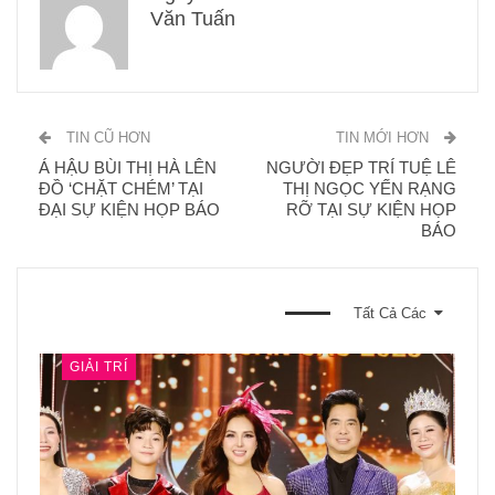
Văn Tuấn
TIN CŨ HƠN
TIN MỚI HƠN
Á HẬU BÙI THỊ HÀ LÊN
NGƯỜI ĐẸP TRÍ TUỆ LÊ
ĐỒ ‘CHẶT CHÉM’ TẠI
THỊ NGỌC YẾN RẠNG
ĐẠI SỰ KIỆN HỌP BÁO
RỠ TẠI SỰ KIỆN HỌP
BÁO
BẠN CŨNG CÓ THỂ THÍCH
Tất Cả Các
GIẢI TRÍ