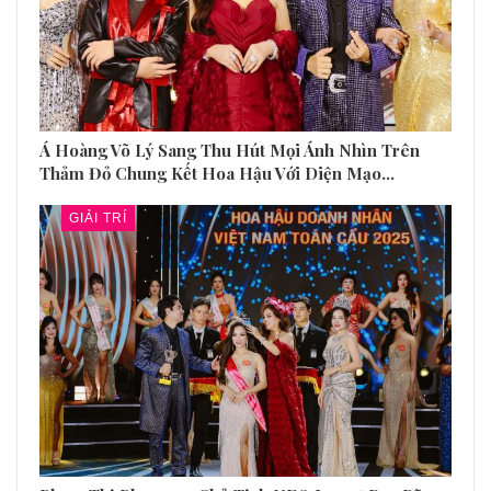
Á Hoàng Võ Lý Sang Thu Hút Mọi Ánh Nhìn Trên
Thảm Đỏ Chung Kết Hoa Hậu Với Diện Mạo…
GIẢI TRÍ