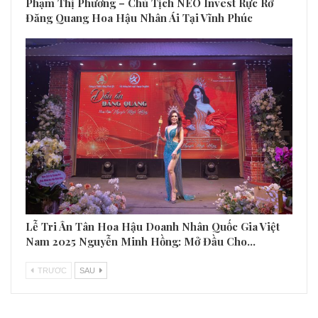
Phạm Thị Phương – Chủ Tịch NEO Invest Rực Rỡ
Đăng Quang Hoa Hậu Nhân Ái Tại Vĩnh Phúc
Lễ Tri Ân Tân Hoa Hậu Doanh Nhân Quốc Gia Việt
Nam 2025 Nguyễn Minh Hồng: Mở Đầu Cho…
TRƯƠC
SAU