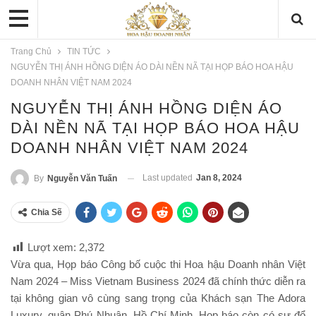
Trang Chủ
TIN TỨC
NGUYỄN THỊ ÁNH HỒNG DIỆN ÁO DÀI NỀN NÃ TẠI HỌP BÁO HOA HẬU
DOANH NHÂN VIỆT NAM 2024
NGUYỄN THỊ ÁNH HỒNG DIỆN ÁO
DÀI NỀN NÃ TẠI HỌP BÁO HOA HẬU
DOANH NHÂN VIỆT NAM 2024
Last updated
Jan 8, 2024
By
Nguyễn Văn Tuấn
Chia Sẽ
Lượt xem:
2,372
Vừa qua, Họp báo Công bố cuộc thi Hoa hậu Doanh nhân Việt
Nam 2024 – Miss Vietnam Business 2024 đã chính thức diễn ra
tại không gian vô cùng sang trọng của Khách sạn The Adora
Luxury, quận Phú Nhuận, Hồ Chí Minh. Họp báo còn có sự đổ