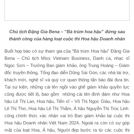
Chủ tịch Đặng Gia Bena – “Bà trùm hoa hậu” đứng sau
thành công của hàng loạt cuộc thi Hoa hậu Doanh nhân
Buổi họp báo có sự tham gia của “Bà trùm Hoa hậu” Đặng Gia
Bena – Chủ tịch Miss Vietnam Business, Danh ca, nhạc sĩ
Ngọc Sơn – Trưởng Ban giám khảo, ông Trung Hoàng – Giám
đốc truyền thông, Tổng đạo diễn Dũng Sài Gòn, các nhà tài trợ,
khách mời, nghệ sĩ và quý cơ quan thông tấn báo đài đưa tin.
Tại sự kiện, những cái tên ngồi vào ghế giám khảo quyền lực
cũng được tiết lộ, bao gồm những cái tên đình đám như Hoa
hậu Lê Thị Lan, Hoa hậu, Tiến sĩ – Võ Thị Ngọc Giàu, Hoa hậu
Lê Thị Thơ, Hoa hậu Lê Thị Thắm, Á hậu Nguyễn Thị Trúc Linh
cũng chính thức xác nhận vai trò Ban giám khảo tại cuộc thi
Hoa hậu Doanh nhân Việt Nam 2024. Ngoài ra còn có sự góp
mặt của loạt Hoa, Á hậu, Người đẹp bước ra từ các cuộc thi