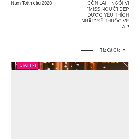
Nam Toàn cầu 2020
CÒN LẠI – NGÔI VỊ
“MISS NGƯỜI ĐẸP
ĐƯỢC YÊU THÍCH
NHẤT” SẼ THUỘC VỀ
AI?
BẠN CŨNG CÓ THỂ THÍCH
Tất Cả Các
GIẢI TRÍ