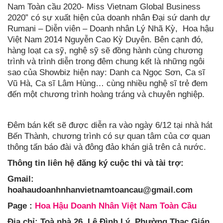
Nam Toàn cầu 2020- Miss Vietnam Global Business
2020” có sự xuất hiện của doanh nhân Đại sứ danh dự
Rumani – Diễn viên – Doanh nhân Lý Nhã Kỳ, Hoa hậu
Việt Nam 2014 Nguyễn Cao Kỳ Duyên. Bên cạnh đó,
hàng loạt ca sỹ, nghệ sỹ sẽ đồng hành cùng chương
trình và trình diễn trong đêm chung kết là những ngôi
sao của Showbiz hiện nay: Danh ca Ngọc Sơn, Ca sĩ
Vũ Hà, Ca sĩ Lâm Hùng… cùng nhiều nghệ sĩ trẻ đem
đến một chương trình hoàng tráng và chuyên nghiệp.
Đêm bán kết sẽ được diễn ra vào ngày 6/12 tại nhà hát
Bến Thành, chương trình có sự quan tâm của cơ quan
thông tấn báo đài và đông đảo khán giả trên cả nước.
Thông tin liên hệ đăng ký cuộc thi và tài trợ:
Gmail:
hoahaudoanhnhanvietnamtoancau@gmail.com
Page :
H
oa Hậu Doanh Nhân Việt Nam Toàn Cầu
Địa chỉ: Toà nhà 26, Lê Đình Lý, Phường Thạc Gián,