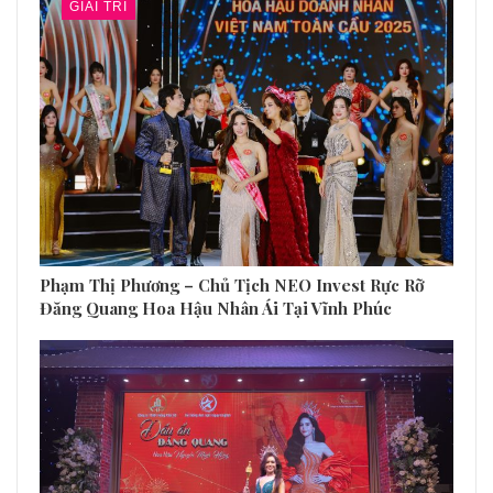
GIẢI TRÍ
Phạm Thị Phương – Chủ Tịch NEO Invest Rực Rỡ
Đăng Quang Hoa Hậu Nhân Ái Tại Vĩnh Phúc