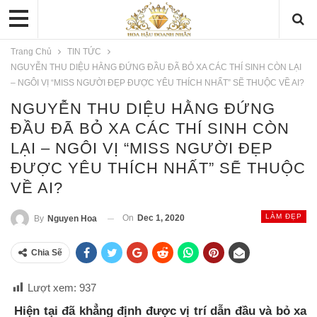
Trang Chủ
TIN TỨC
NGUYỄN THU DIỆU HẰNG ĐỨNG ĐẦU ĐÃ BỎ XA CÁC THÍ SINH CÒN LẠI
– NGÔI VỊ “MISS NGƯỜI ĐẸP ĐƯỢC YÊU THÍCH NHẤT” SẼ THUỘC VỀ AI?
NGUYỄN THU DIỆU HẰNG ĐỨNG
ĐẦU ĐÃ BỎ XA CÁC THÍ SINH CÒN
LẠI – NGÔI VỊ “MISS NGƯỜI ĐẸP
ĐƯỢC YÊU THÍCH NHẤT” SẼ THUỘC
VỀ AI?
LÀM ĐẸP
On
Dec 1, 2020
By
Nguyen Hoa
Chia Sẽ
Lượt xem:
937
Hiện tại đã khẳng định được vị trí dẫn đầu và bỏ xa