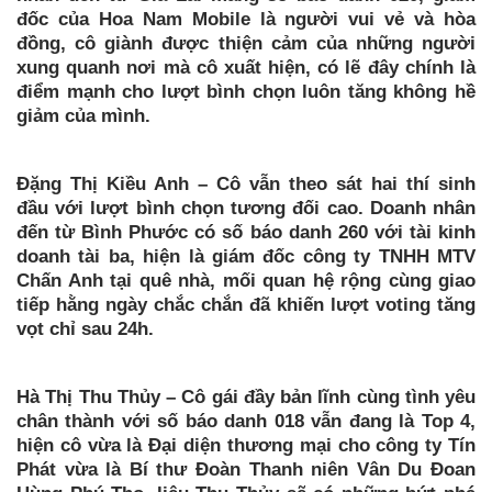
đốc của Hoa Nam Mobile là người vui vẻ và hòa
đồng, cô giành được thiện cảm của những người
xung quanh nơi mà cô xuất hiện, có lẽ đây chính là
điểm mạnh cho lượt bình chọn luôn tăng không hề
giảm của mình.
Đặng Thị Kiều Anh – Cô vẫn theo sát hai thí sinh
đầu với lượt bình chọn tương đối cao. Doanh nhân
đến từ Bình Phước có số báo danh 260 với tài kinh
doanh tài ba, hiện là giám đốc công ty TNHH MTV
Chấn Anh tại quê nhà, mối quan hệ rộng cùng giao
tiếp hằng ngày chắc chắn đã khiến lượt voting tăng
vọt chỉ sau 24h.
Hà Thị Thu Thủy – Cô gái đầy bản lĩnh cùng tình yêu
chân thành với số báo danh 018 vẫn đang là Top 4,
hiện cô vừa là Đại diện thương mại cho công ty Tín
Phát vừa là Bí thư Đoàn Thanh niên Vân Du Đoan