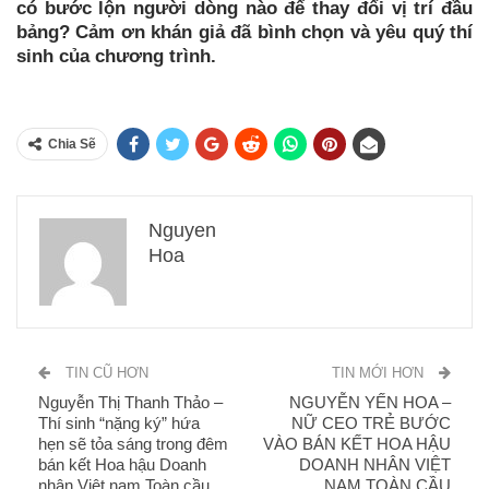
có bước lộn người dòng nào để thay đổi vị trí đầu
bảng? Cảm ơn khán giả đã bình chọn và yêu quý thí
sinh của chương trình.
Chia Sẽ
Nguyen
Hoa
TIN CŨ HƠN
TIN MỚI HƠN
Nguyễn Thị Thanh Thảo –
NGUYỄN YẾN HOA –
Thí sinh “nặng ký” hứa
NỮ CEO TRẺ BƯỚC
hẹn sẽ tỏa sáng trong đêm
VÀO BÁN KẾT HOA HẬU
bán kết Hoa hậu Doanh
DOANH NHÂN VIỆT
nhân Việt nam Toàn cầu
NAM TOÀN CẦU