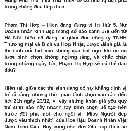
Hùng Phú Thọ, liệu Thu Thủy sẽ có những bứt phá
trong chặng đua tiếp theo.
Phạm Thị Hợp – Hiện đang đứng vị trí thứ 5. Nữ
Doanh nhân xinh đẹp mang số báo sanh 178 đến từ
Hà Nội, hiện cô đang là giám đốc công ty TNHH
Thương mại và Dịch vụ Hợp Nhật, được đánh giá là
thí sinh nổi bật nên không quá bất ngờ khi cô có
lượt bình chọn không ngừng tăng, và chắc chắn
trong những ngày tới, Phạm Thị Hợp sẽ có thể dẫn
đầu?
Hiện tại, giữa các thí sinh đang có sự khẳng định vị
trí rõ ràng, nhưng thời gian bình chọn vẫn còn đến
hết 21h ngày 23/12, vì vậy những khán giả yêu quý
thí sinh nào hãy nhanh tay bình chọn để tạo nên
bước đột phá mới cho ngôi vị “Miss Người đẹp
được yêu thích nhất” của Hoa Hậu Doanh Nhân Việt
Nam Toàn Cầu. Hãy cùng chờ đợi 24h tiếp theo sẽ