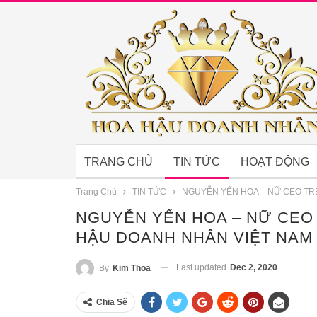
TRANG CHỦ
TIN TỨC
HOẠT ĐỘNG
Trang Chủ
TIN TỨC
NGUYỄN YẾN HOA – NỮ CEO TR
NGUYỄN YẾN HOA – NỮ CEO
HẬU DOANH NHÂN VIỆT NAM
Last updated
Dec 2, 2020
By
Kim Thoa
Chia Sẽ