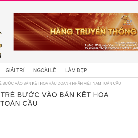
GIẢI TRÍ
NGOÀI LỀ
LÀM ĐẸP
Ẻ BƯỚC VÀO BÁN KẾT HOA HẬU DOANH NHÂN VIỆT NAM TOÀN CẦU
 TRẺ BƯỚC VÀO BÁN KẾT HOA
B
 TOÀN CẦU