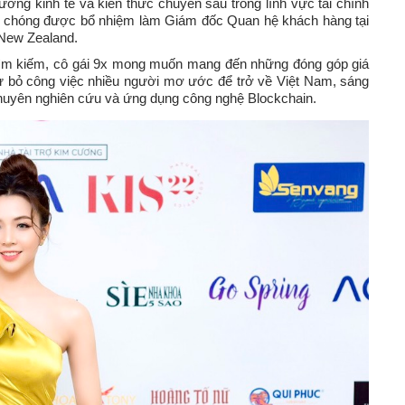
ng kinh tế và kiến thức chuyên sâu trong lĩnh vực tài chính
nh chóng được bổ nhiệm làm Giám đốc Quan hệ khách hàng tại
 New Zealand.
ị tìm kiếm, cô gái 9x mong muốn mang đến những đóng góp giá
ừ bỏ công việc nhiều người mơ ước để trở về Việt Nam, sáng
chuyên nghiên cứu và ứng dụng công nghệ Blockchain.