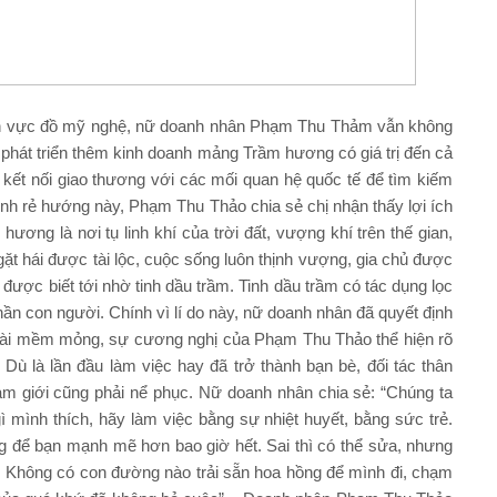
ĩnh vực đồ mỹ nghệ, nữ doanh nhân Phạm Thu Thảm vẫn không
 phát triển thêm kinh doanh mảng Trầm hương có giá trị đến cả
ao kết nối giao thương với các mối quan hệ quốc tế để tìm kiếm
ịnh rẻ hướng này, Phạm Thu Thảo chia sẻ chị nhận thấy lợi ích
ơng là nơi tụ linh khí của trời đất, vượng khí trên thế gian,
 gặt hái được tài lộc, cuộc sống luôn thịnh vượng, gia chủ được
được biết tới nhờ tinh dầu trầm. Tinh dầu trầm có tác dụng lọc
 thần con người. Chính vì lí do này, nữ doanh nhân đã quyết định
goài mềm mỏng, sự cương nghị của Phạm Thu Thảo thể hiện rõ
. Dù là lần đầu làm việc hay đã trở thành bạn bè, đối tác thân
nam giới cũng phải nể phục. Nữ doanh nhân chia sẻ: “Chúng ta
ì mình thích, hãy làm việc bằng sự nhiệt huyết, bằng sức trẻ.
ng để bạn mạnh mẽ hơn bao giờ hết. Sai thì có thể sửa, nhưng
i. Không có con đường nào trải sẵn hoa hồng để mình đi, chạm