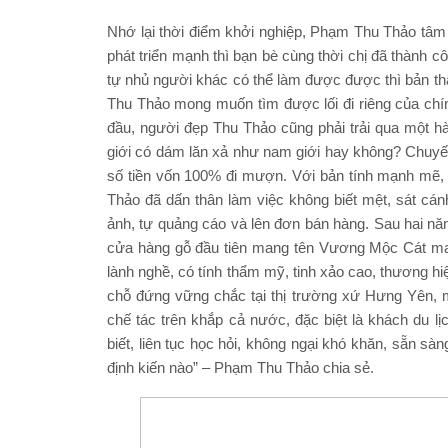
Nhớ lại thời điểm khởi nghiệp, Phạm Thu Thảo tâm s
phát triển mạnh thì bạn bè cùng thời chị đã thành 
tự nhủ người khác có thể làm được được thì bản th
Thu Thảo mong muốn tìm được lối đi riêng của chí
đầu, người đẹp Thu Thảo cũng phải trải qua một hàn
giới có dám lăn xả như nam giới hay không? Chuyế
số tiền vốn 100% đi mượn. Với bản tính mạnh mẽ
Thảo đã dấn thân làm việc không biết mệt, sát cán
ảnh, tự quảng cáo và lên đơn bán hàng. Sau hai 
cửa hàng gỗ đầu tiên mang tên Vương Mộc Cát mang
lành nghề, có tính thẩm mỹ, tinh xảo cao, thương
chỗ đứng vững chắc tại thị trường xứ Hưng Yên, 
chế tác trên khắp cả nước, đặc biệt là khách du lị
biết, liên tục học hỏi, không ngại khó khăn, sẵn s
định kiến nào” – Phạm Thu Thảo chia sẻ.