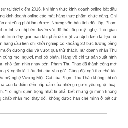
ự tại thời điểm 2016, khi hình thức kinh doanh online bắt đầu
công kinh doanh online các mặt hàng thực phẩm chức năng. Chị
ân chị cũng phải làm được. Nhưng vốn bản tính độc lập, Phạm
nh mình và chị bén duyên với đồ thủ công mỹ nghệ. Thời gian
h trình đầy gian nan khi phải đối mặt với định kiến là liệu nữ
n hàng đầu tiên chị khởi nghiệp có khoảng 20 bức tượng bằng
, muốn đương đầu và vượt qua thử thách, nữ doanh nhân Thu
h cùng mọi người, mọi bộ phận. Hàng về chị tự sản xuất hình
năm, nhờ tầm nhìn nhạy bén, Phạm Thu Thảo đã thành công mở
 ý nghĩa là “Lâu đài của Vua gỗ”. Cùng đội ngũ thợ chế tác
 hiệu mỹ nghệ Vương Mộc Cát của Phạm Thu Thảo không chỉ có
mà còn là điểm đến hấp dẫn của những người yêu nghệ thuật
ch. “Tôi nghĩ quan trọng nhất là phải biết những gì mình không
àng chấp nhận mọi thay đổi, không được hạn chế mình ở bất cứ