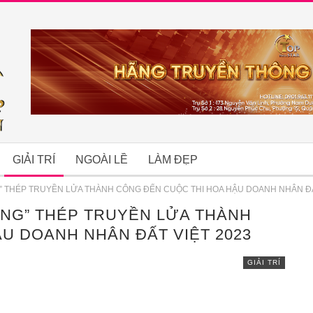
GIẢI TRÍ
NGOÀI LỀ
LÀM ĐẸP
” THÉP TRUYỀN LỬA THÀNH CÔNG ĐẾN CUỘC THI HOA HẬU DOANH NHÂN ĐẤ
ỒNG” THÉP TRUYỀN LỬA THÀNH
B
U DOANH NHÂN ĐẤT VIỆT 2023
GIẢI TRÍ