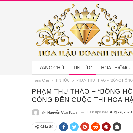
TRANG CHỦ
TIN TỨC
HOẠT ĐỘNG
Trang Chủ
TIN TỨC
PHẠM THU THẢO – “BÔNG HỒNG
PHẠM THU THẢO – “BÔNG H
CÔNG ĐẾN CUỘC THI HOA HẬ
Last updated
Aug 29, 2023
By
Nguyễn Văn Tuấn
Chia Sẽ