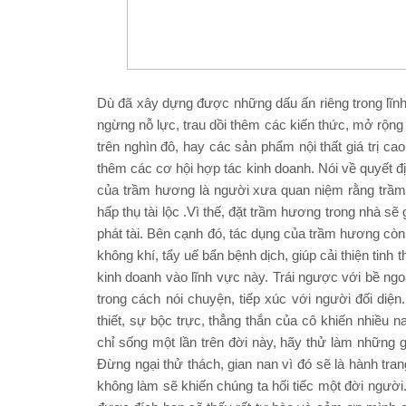
Dù đã xây dựng được những dấu ấn riêng trong l
ngừng nỗ lực, trau dồi thêm các kiến thức, mở rộng
trên nghìn đô, hay các sản phẩm nội thất giá trị c
thêm các cơ hội hợp tác kinh doanh. Nói về quyết đ
của trầm hương là người xưa quan niệm rằng trầm hư
hấp thụ tài lộc .Vì thế, đặt trầm hương trong nhà sẽ
phát tài. Bên cạnh đó, tác dụng của trầm hương còn 
không khí, tẩy uế bẩn bệnh dịch, giúp cải thiện tinh
kinh doanh vào lĩnh vực này. Trái ngược với bề n
trong cách nói chuyện, tiếp xúc với người đối diện
thiết, sự bộc trực, thẳng thắn của cô khiến nhiều 
chỉ sống một lần trên đời này, hãy thử làm những g
Đừng ngại thử thách, gian nan vì đó sẽ là hành tra
không làm sẽ khiến chúng ta hối tiếc một đời ngườ