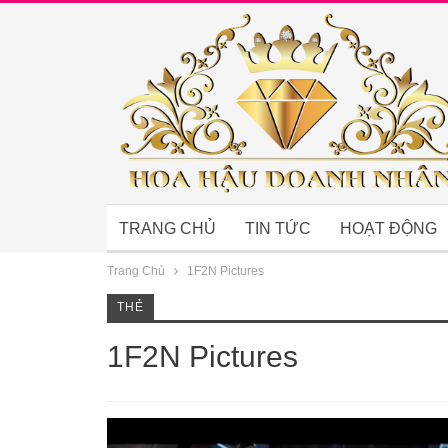
TRANG CHỦ
TIN TỨC
HOẠT ĐỘNG
Trang Chủ
1F2N Pictures
THẺ
1F2N Pictures