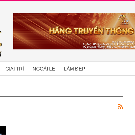
GIẢI TRÍ
NGOÀI LỀ
LÀM ĐẸP
B