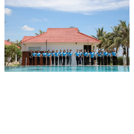
Các thí sinh Hoa hậu Doanh nhân Biển 2023 tập luyện tại khu
vực hồ bơi của Tam Thanh Beach Resort & Spa
Với sự đồng hành của Tam Thanh Beach Resort & Spa đã góp
phần giúp các thí sinh Hoa hậu Doanh nhân Biển 2023 có thời
gian nghỉ dưỡng thật thoải mái sau những phần thi và thời gian
tập luyện để có được tin thần và nguồn năng lượng mới để tỏa
sáng trong đêm chung kết vừa qua.