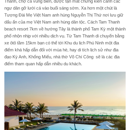
Thanh, chợ cá vùng biển, được tận mắt chứng kiến cảnh các
ngư dân gỡ lưới cá vào buổi sáng sớm. Xa hơn một chút là
Tượng Đài Mẹ Việt Nam anh hùng Nguyễn Thị Thứ nơi lưu giữ
dấu ấn của mẹ Việt Nam anh hùng dân tộc. Cách Tam Thanh
beach resort 7km về hướng Tây là thành phố Tam Kỳ một thành
phố nhộn nhịp với nhiều dịch vụ. Từ Tam Thanh di chuyển bằng
xe ôtô tầm 15km bạn có thể tới Khu du lịch Phú Ninh một địa
điểm khá hấp dẫn đối với mùa hè, hay di tích lịch sử như địa
đạo Kỳ Anh, Khổng Miếu, nhà thờ Võ Chí Công sẽ là các địa
điểm tham quan hấp dẫn nhiều du khách.