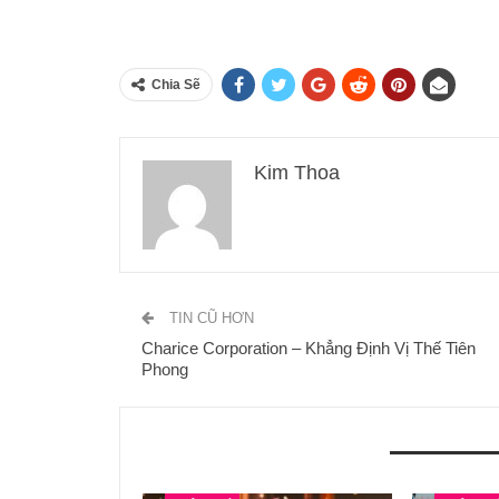
Chia Sẽ
Kim Thoa
TIN CŨ HƠN
Charice Corporation – Khẳng Định Vị Thế Tiên
Phong
BẠN CŨNG CÓ THỂ THÍCH