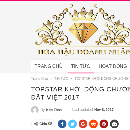
TRANG CHỦ
TIN TỨC
HOẠT ĐỘNG
Trang Chủ
TIN TỨC
TOPSTAR KHỞI ĐỘNG CHƯƠNG T
TOPSTAR KHỞI ĐỘNG CHƯƠN
ĐẤT VIỆT 2017
Last updated
Nov 8, 2017
By
Kim Thoa
Chia Sẽ