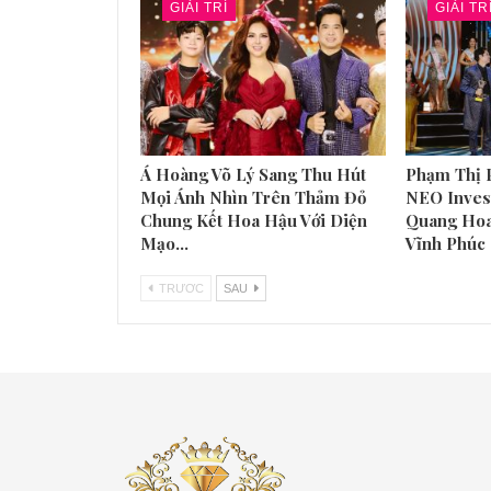
GIẢI TRÍ
GIẢI TR
Á Hoàng Võ Lý Sang Thu Hút
Phạm Thị 
Mọi Ánh Nhìn Trên Thảm Đỏ
NEO Inves
Chung Kết Hoa Hậu Với Diện
Quang Hoa
Mạo…
Vĩnh Phúc
TRƯƠC
SAU