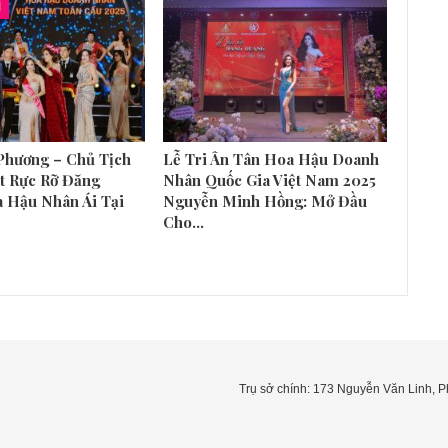
Í
Phương – Chủ Tịch
Lễ Tri Ân Tân Hoa Hậu Doanh
t Rực Rỡ Đăng
Nhân Quốc Gia Việt Nam 2025
 Hậu Nhân Ái Tại
Nguyễn Minh Hồng: Mở Đầu
Cho…
Trụ sở chính: 173 Nguyễn Văn Linh,