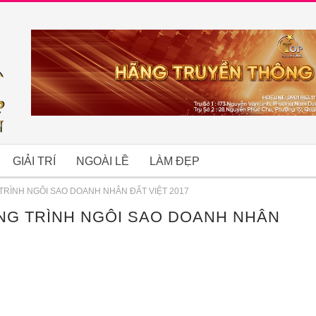
GIẢI TRÍ
NGOÀI LỀ
LÀM ĐẸP
RÌNH NGÔI SAO DOANH NHÂN ĐẤT VIỆT 2017
G TRÌNH NGÔI SAO DOANH NHÂN
B