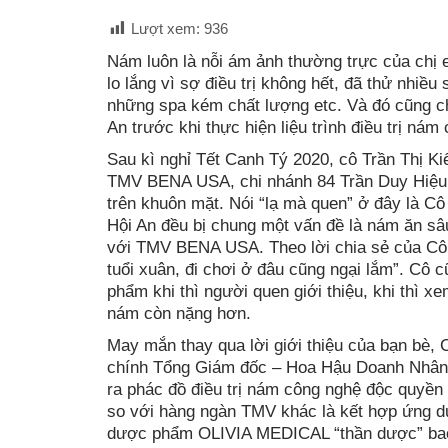
Lượt xem:
936
Nám luôn là nỗi ám ảnh thường trực của chị e
lo lắng vì sợ điều trị không hết, đã thử nhiề
những spa kém chất lượng etc. Và đó cũng ch
An trước khi thực hiện liệu trình điều trị n
Sau kì nghỉ Tết Canh Tý 2020, cô Trần Thị K
TMV BENA USA, chi nhánh 84 Trần Duy Hiệu,
trên khuôn mặt. Nói “lạ mà quen” ở đây là C
Hội An đều bị chung một vấn đề là nám ăn sâu
với TMV BENA USA. Theo lời chia sẻ của Cô 
tuổi xuân, đi chơi ở đâu cũng ngại lắm”. Cô 
phẩm khi thì người quen giới thiệu, khi thì 
nám còn nặng hơn.
May mắn thay qua lời giới thiệu của bạn b
chính Tổng Giám đốc – Hoa Hậu Doanh Nhân
ra phác đồ điều trị nám công nghệ độc qu
so với hàng ngàn TMV khác là kết hợp ứng d
dược phẩm OLIVIA MEDICAL “thần dược” bao 