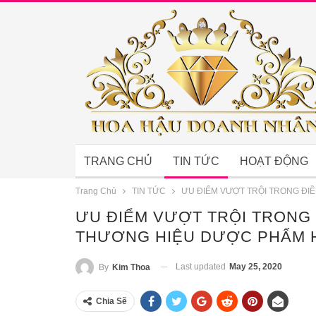
TRANG CHỦ
TIN TỨC
HOẠT ĐỘNG
Trang Chủ
TIN TỨC
ƯU ĐIỂM VƯỢT TRỘI TRONG ĐI
ƯU ĐIỂM VƯỢT TRỘI TRONG 
THƯƠNG HIỆU DƯỢC PHẨM H
Last updated
May 25, 2020
By
Kim Thoa
Chia Sẽ