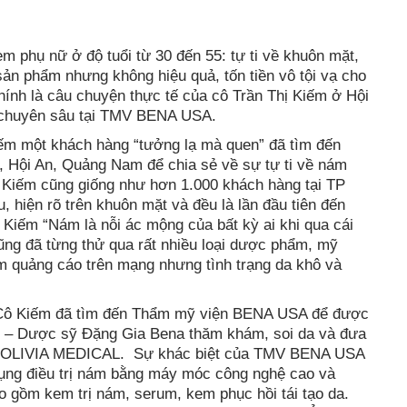
m phụ nữ ở độ tuổi từ 30 đến 55: tự ti về khuôn mặt,
u sản phẩm nhưng không hiệu quả, tốn tiền vô tội vạ cho
ính là câu chuyện thực tế của cô Trần Thị Kiếm ở Hội
ám chuyên sâu tại TMV BENA USA.
iếm một khách hàng “tưởng lạ mà quen” đã tìm đến
 Hội An, Quảng Nam để chia sẻ về sự tự ti về nám
ô Kiếm cũng giống như hơn 1.000 khách hàng tại TP
, hiện rõ trên khuôn mặt và đều là lần đầu tiên đến
Kiếm “Nám là nỗi ác mộng của bất kỳ ai khi qua cái
cũng đã từng thử qua rất nhiều loại dược phẩm, mỹ
xem quảng cáo trên mạng nhưng tình trạng da khô và
è, Cô Kiếm đã tìm đến Thẩm mỹ viện BENA USA để được
 – Dược sỹ Đặng Gia Bena thăm khám, soi da và đưa
yền OLIVIA MEDICAL. Sự khác biệt của TMV BENA USA
ụng điều trị nám bằng máy móc công nghệ cao và
gồm kem trị nám, serum, kem phục hồi tái tạo da.