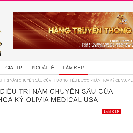
GIẢI TRÍ
NGOÀI LỀ
LÀM ĐẸP
ỀU TRỊ NÁM CHUYÊN SÂU CỦA THƯƠNG HIỆU DƯỢC PHẨM HOA KỲ OLIVIA ME
ĐIỀU TRỊ NÁM CHUYÊN SÂU CỦA
B
OA KỲ OLIVIA MEDICAL USA
LÀM ĐẸP