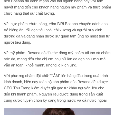
nên Bosana đã đánh mạnh vào hai ngành hàng này với tâm
huyết mang đến cho khách hàng nguồn mỹ phẩm và thực phẩm
chức năng thật sự chất lượng.
Về thực phẩm chức năng, cốm BiBi Bosana chuyên dành cho
trẻ biếng ăn, rối loạn tiêu hoá, còi xương và người suy dinh
dưỡng đã và đang nhận được sự quan tâm ủng hộ nhiệt tình từ
người tiêu dùng.
Về mỹ phẩm, Bosana có đủ các dòng mỹ phẫm tái tạo và chăm
sóc da, mang đến cho chị em phụ nữ làn da đẹp như mơ mà
vẫn an toàn, khoẻ mạnh, không lo kích ứng.
Với phương châm đặt chữ “TÂM” lên hàng đầu trong quá trình
kinh doanh, hiện nay toàn bộ sản phẩm của Bosana đều được
CEO Thu Trang kiểm duyệt gắt gao từ khâu nguyên liệu cho
đến khi thành phẩm. Nguyên liệu được dùng trong sản xuất
cũng được tuyển chọn kỹ càng trong nước và cả nước ngoài.