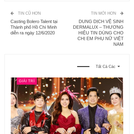
TIN CŨ HƠN
TIN MỚI HƠN
Casting Bolero Talent tại
DUNG DỊCH VỆ SINH
Thành phố Hồ Chí Minh
DERMALUX – THƯƠNG
diễn ra ngày 12/6/2020
HIỆU TIN DÙNG CHO
CHỊ EM PHỤ NỮ VIỆT
NAM
BẠN CŨNG CÓ THỂ THÍCH
Tất Cả Các
GIẢI TRÍ