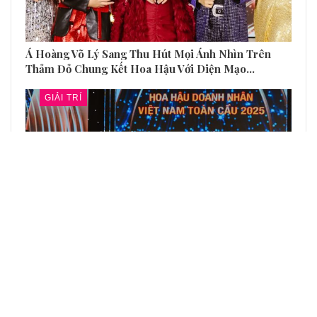
Á Hoàng Võ Lý Sang Thu Hút Mọi Ánh Nhìn Trên
Thảm Đỏ Chung Kết Hoa Hậu Với Diện Mạo…
GIẢI TRÍ
Phạm Thị Phương – Chủ Tịch NEO Invest Rực Rỡ
Đăng Quang Hoa Hậu Nhân Ái Tại Vĩnh Phúc