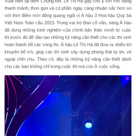
Xuất hiện tại đêm Chung kết, Lê Thị Hà gây chú ý với vóc dáng
thanh mảnh, thon gọn và có phần ngày càng nhuận sắc hơn so
với thời điểm mới đăng quang ngôi vị Á hậu 3 Hoa hậu Quý bà
Việt Nam Toàn cầu 2023. Trong vai trò Ban cố vấn, nàng Á hậu
đã dùng những kinh nghiệm của chính bản thân mình từ cuộc
thi trước đó để đào tạo những kỹ năng cần thiết cho các thí sinh
hoàn thành tốt các vòng thi. Á hậu Lê Thị Hà đã đưa ra nhiều lời
khuyên bổ ích, giúp các thí sinh xây dựng phong thái tự tin, vẻ
ngoài chỉn chu. Theo cô, đây là những kỹ năng cần thiết dành
cho các bạn không chỉ trong cuộc thi mà còn ở cuộc sống.