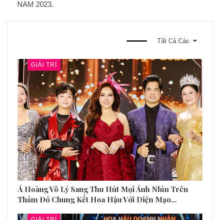
NAM 2023.
BẠN CŨNG CÓ THỂ THÍCH
Tất Cả Các
GIẢI TRÍ
Á Hoàng Võ Lý Sang Thu Hút Mọi Ánh Nhìn Trên
Thảm Đỏ Chung Kết Hoa Hậu Với Diện Mạo…
GIẢI TRÍ