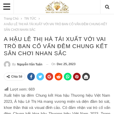
Trang Chủ
TIN TỨC
A HẬU LÊ THỊ HÀ TÁI XUẤT VỚI VAI TRÒ BAN CỐ VẤN ĐÊM CHUNG KẾT
SÂN CHƠI NHAN SẮC
A HẬU LÊ THỊ HÀ TÁI XUẤT VỚI VAI
TRÒ BAN CỐ VẤN ĐÊM CHUNG KẾT
SÂN CHƠI NHAN SẮC
On
Dec 25, 2023
By
Nguyễn Văn Tuấn
Chia Sẽ
Lượt xem:
669
Xuất hiện tại đêm Chung kết Hoa hậu Thương hiệu Việt Nam
2023, Á hậu Lê Thị Hà mang vương miện và diện đầm bó sát,
khoe thần thái và visual đỉnh cảo. Cô đảm nhận vai trò cố vấn
đêm Chung kết Hoa hậu Thương hiệu Việt Nam 2023. Trong