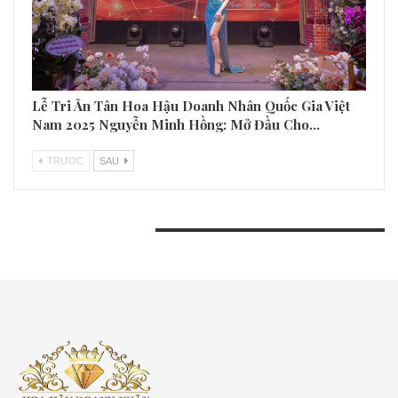
Lễ Tri Ân Tân Hoa Hậu Doanh Nhân Quốc Gia Việt
Nam 2025 Nguyễn Minh Hồng: Mở Đầu Cho…
TRƯƠC
SAU
BÀI VIẾT GẦN ĐÂY