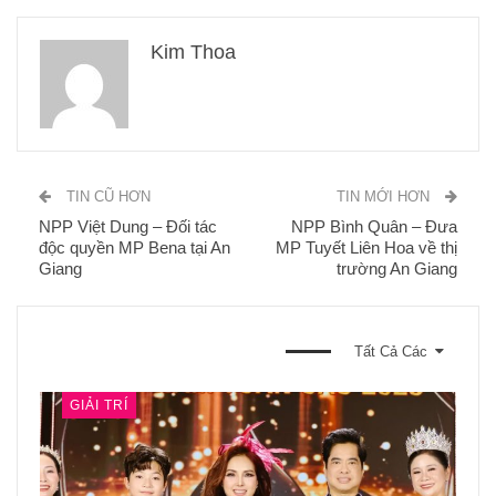
Kim Thoa
TIN CŨ HƠN
TIN MỚI HƠN
NPP Việt Dung – Đối tác
NPP Bình Quân – Đưa
độc quyền MP Bena tại An
MP Tuyết Liên Hoa về thị
Giang
trường An Giang
BẠN CŨNG CÓ THỂ THÍCH
Tất Cả Các
GIẢI TRÍ