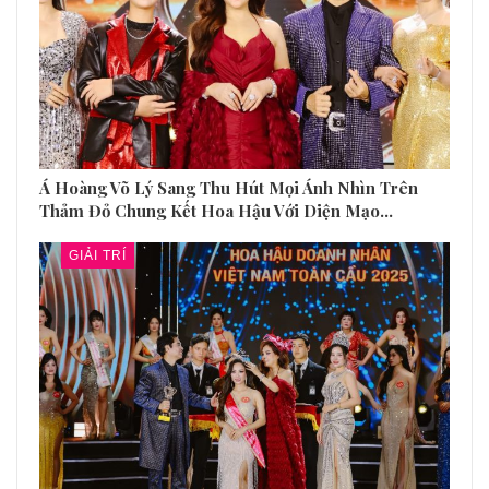
Á Hoàng Võ Lý Sang Thu Hút Mọi Ánh Nhìn Trên
Thảm Đỏ Chung Kết Hoa Hậu Với Diện Mạo…
GIẢI TRÍ