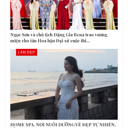
Ngọc Sơn và chủ tịch Đặng Gia Bena trao vương
miện cho tân Hoa hậu Đại sứ cuộc thi…
LÀM ĐẸP
HOME SPA, NƠI NUÔI DƯỠNG VẺ ĐẸP TỰ NHIÊN,