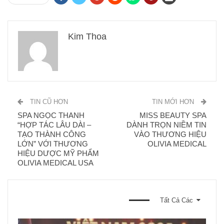
Kim Thoa
TIN CŨ HƠN
TIN MỚI HƠN
SPA NGỌC THANH
MISS BEAUTY SPA
“HỢP TÁC LÂU DÀI –
DÀNH TRỌN NIỀM TIN
TẠO THÀNH CÔNG
VÀO THƯƠNG HIỆU
LỚN” VỚI THƯƠNG
OLIVIA MEDICAL
HIỆU DƯỢC MỸ PHẨM
OLIVIA MEDICAL USA
BẠN CŨNG CÓ THỂ THÍCH
Tất Cả Các