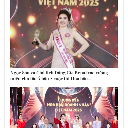
Ngọc Sơn và Chủ tịch Đặng Gia Bena trao vương
miện cho tân Á hậu 2 cuộc thi Hoa hậu…