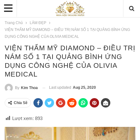
Trang Chủ
LÀM ĐẸP
VIỆN THẨM MỸ DIAMOND – ĐIỀU TRỊ NÁM SỐ 1 TẠI QUẢNG BÌNH ỨNG
DỤNG CÔNG NGHỆ CỦA OLIVIA MEDICAL
VIỆN THẨM MỸ DIAMOND – ĐIỀU TRỊ
NÁM SỐ 1 TẠI QUẢNG BÌNH ỨNG
DỤNG CÔNG NGHỆ CỦA OLIVIA
MEDICAL
Last updated
Aug 25, 2020
By
Kim Thoa
Chia Sẽ
Lượt xem:
893